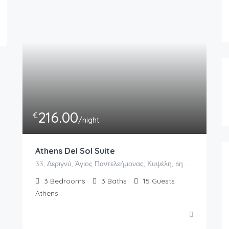
216.00
€
/night
Athens Del Sol Suite
33, Δεριγνύ, Άγιος Παντελεήμονας, Κυψέλη, 6η Κοινότητα Αθηνών, Αθήνα, Δήμος Αθηναίων, Περιφερειακή Ενότητα Κεντρικού Τομέα Αθηνών, Περιφέρεια Αττικής, Αποκεντρωμένη Διοίκηση Αττικής, 104 34, Ελλάς
3
Bedrooms
3
Baths
15
Guests
Athens