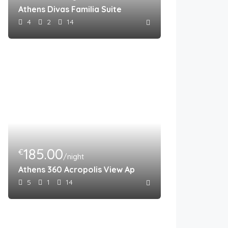
Athens Divas Familia Suite
4
2
14
185.00
€
/night
Athens 360 Acropolis View Apartment
5
1
14