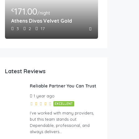
171.00
€
/night
Athens Divas Velvet Gold
3
2
17
Latest Reviews
Reliable Partner You Can Trust
1 year ago
EXCELLENT
I’ve worked with many providers,
but this team stands out.
Dependable, professional, and
always delivers…