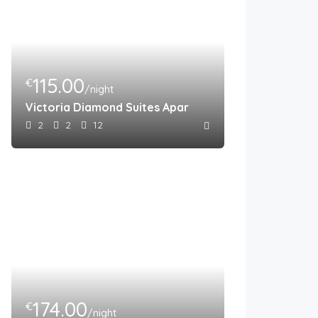
115.00
€
/night
Victoria Diamond Suites Apartments
2
2
12
174.00
€
/night