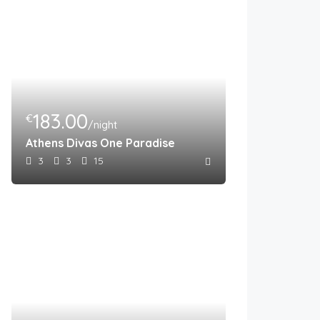
183.00
€
/night
Athens Divas One Paradise
3
3
15