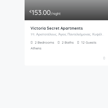
153.00
€
/night
Victoria Secret Apartments
99, Αριστοτέλους, Άγιος Παντελεήμονας, Κυψέλη, 6η Κοινότητα Αθηνών, Αθήνα, Δήμος Αθηναίων, Περιφερειακή Ενότητα Κεντρικού Τομέα Αθηνών, Περιφέρεια Αττικής, Αποκεντρωμένη Διοίκηση Αττικής, 104 34, Ελλάς
2
Bedrooms
2
Baths
12
Guests
Athens