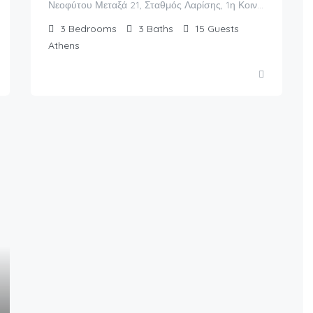
Νεοφύτου Μεταξά 21, Σταθμός Λαρίσης, 1η Κοινότητα Αθηνών, Αθήνα, Δήμος Αθηναίων, Περιφερειακή Ενότητα Κεντρικού Τομέα Αθηνών, Περιφέρεια Αττικής, Αποκεντρωμένη Διοίκηση Αττικής, 104 39, Ελλάς
3
Bedrooms
3
Baths
15
Guests
Athens