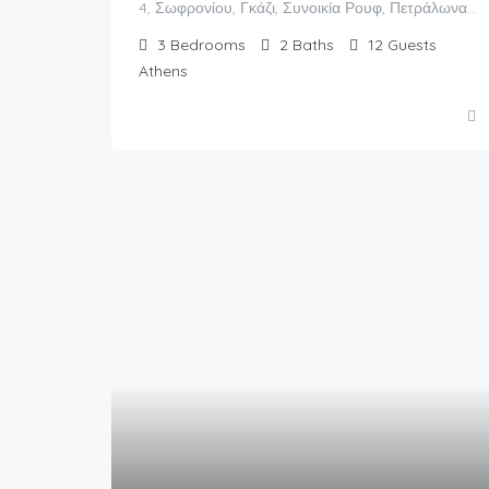
4, Σωφρονίου, Γκάζι, Συνοικία Ρουφ, Πετράλωνα, 3η Κοινότητα Αθηνών, Αθήνα, Δήμος Αθηναίων, Περιφερειακή Ενότητα Κεντρικού Τομέα Αθηνών, Περιφέρεια Αττικής, Αποκεντρωμένη Διοίκηση Αττικής, 118 54, Ελλάς
3
Bedrooms
2
Baths
12
Guests
Athens