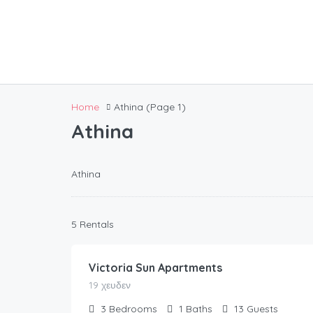
Home
Athina
(Page 1)
Athina
Athina
154.00
€
5 Rentals
/night
Victoria Sun Apartments
19 χευδεν
3
Bedrooms
1
Baths
13
Guests